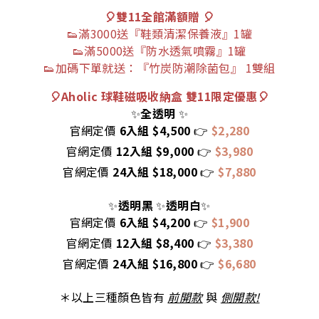
🎈雙11全館滿額贈
🎈
👟滿3000送『鞋類清潔保養液』1罐
👟
滿5000送『防水透氣噴霧』
1罐
👟
加碼下單就送：『竹炭防潮除菌包』 1雙組
🎈
Aholic 球鞋磁吸收納盒 雙11限定優惠
🎈
✨
全透明
✨
官網定價
6入組 $4,500
👉
$2,280
官網定價
12入組 $9,000
👉
$3,980
官網定價
24入組 $18,000
👉
$7,880
✨
透明黑
✨
透明白
✨
官網定價
6入組 $4,200
👉
$1,900
官網定價
12入組 $8,400
👉
$3,380
官網定價
24入組 $16,800
👉
$6,680
＊以上三種顏色皆有
前開款
與
側開款!