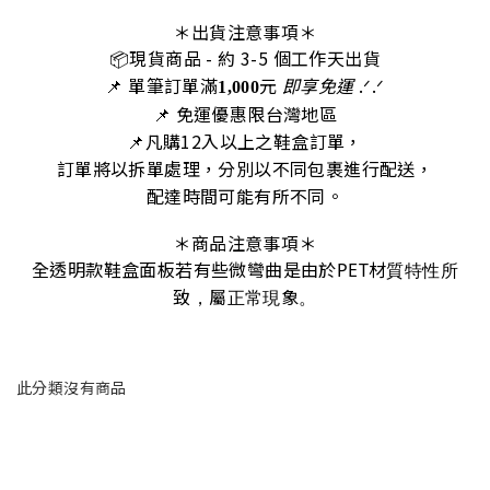
＊出貨注意事項＊
📦
現貨商品
- 約 3-5 個工作天出
貨
📌 單筆訂單滿
元
即享免運
.ᐟ‪‪.ᐟ
1,000
📌 免運優惠限台灣地區
📌
凡購12入以上之鞋盒訂單，
訂單將以拆單處理，分別以不同包裹進行配送，
配達時間可能有所不同。
＊商品注意事項＊
全透明款鞋盒面板若有些微彎曲是由於PET材質特性所
致，屬正常現象。
此分類沒有商品