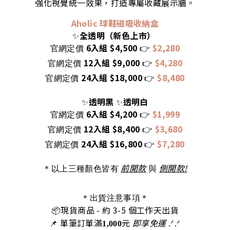
強化視覺統一效果，打造專屬收藏展示牆。
Aholic 球鞋磁吸收納盒
全透明（新色上市）
✨
6入組 $4,500
$2,280
官網定價
👉
12入組 $9,000
$4,280
官網定價
👉
24入組 $18,000
$8,480
官網定價
👉
透明黑
透明白
✨
✨
6入組 $4,200
$1,999
官網定價
👉
12入組 $8,400
$3,680
官網定價
👉
24入組 $16,800
$7,280
官網定價
👉
前開款
側開款!
＊以上三種顏色皆有
與
＊出貨注意事項＊
📦
現貨商品
- 約 3-5 個工作天出
貨
📌 單筆訂單滿
元
即享免運
.ᐟ‪‪.ᐟ
1,000