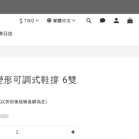
$
TWD
繁體中文
牌日誌
 防變形可調式鞋撐 6雙
 (以折扣後結帳金額為主)
080