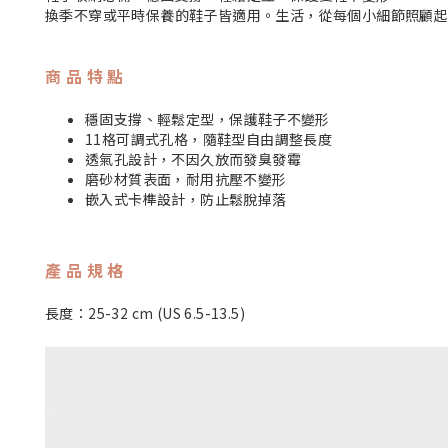
換季不穿或平時保養的鞋子皆適用。生活，從每個小細節照顧
商 品 特 點
穩固支撐、輕鬆定型，保護鞋子不變形
11格可調式孔格，隨鞋型自由調整長度
透氣孔設計，不因久放而發臭發霉
磨砂材質表面，耐用抗壓不變形
嵌入式卡榫設計，防止鬆脫掉落
產 品 規 格
長度：25-32 cm (US 6.5-13.5)