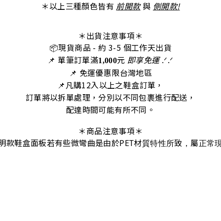
＊以上三種顏色皆有
前開款
與
側開款!
＊出貨注意事項＊
📦
現貨商品
- 約 3-5 個工作天出
貨
📌 單筆訂單滿
元
即享免運
.ᐟ‪‪.ᐟ
1,000
📌 免運優惠限台灣地區
📌
凡購12入以上之鞋盒訂單，
訂單將以拆單處理，分別以不同包裹進行配送，
配達時間可能有所不同。
＊商品注意事項＊
明款鞋盒面板若有些微彎曲是由於PET材質特性所致，屬正常