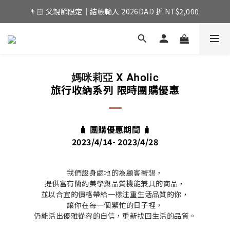
👨🏻 父親節限定｜結帳輸入 2026DAD 折 NT$2,000 
X Aholic
媽咪莉亞
旅行收納系列 限時團購優惠
🧳 團購優惠期間
🧳
2023/4/14- 2023/4/28
我們設身處地的為顧客著想，
提供富有簡約美學與品質機能兼具的商品，
並以合宜的價格帶給一樣注重生活品質的你，
讓你在每一個繁忙的日子裡，
仍能活出優雅從容的自信，重新找回生活的品質。