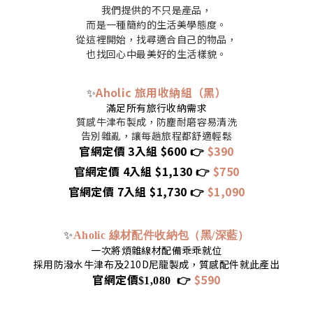
我們提供的不只是產品，
而是一種簡約的生活美學態度。
從這裡開始，找尋適合自己的物品，
也找回心中最美好的生活樣貌。
Aholic 旅用收納組（黑）
✨
滿足所有旅行收納需求
質感牛津布製成，防塵耐磨容易清洗
告別雜亂，讓每趟旅程都舒適輕鬆
官網定價 3
入組 $600
👉
$390
官網定價 4
入組 $1,130
👉
$750
官網定價 7
入組 $1,730
👉
$1,090
✨
Aholic 線材配件收納包（黑/深藍）
一次將煩雜線材配備乖乖就位
採用防潑水牛津布及210D尼龍製成，質感配件就此產出
官網定價
👉
$590
$1,080