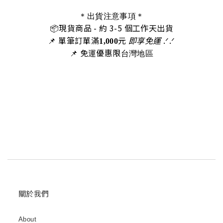
＊出貨注意事項＊
📦
現貨商品
- 約 3-5 個工作天出
貨
📌 單筆訂單滿
元
即享免運
.ᐟ‪‪.ᐟ
1,000
📌 免運優惠限台灣地區
關於我們
About