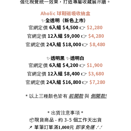
強化視覺統一效果，打造專屬收藏展示牆。
Aholic 球鞋磁吸收納盒
全透明（新色上市）
✨
6入組 $4,500
$2,280
官網定價
👉
12入組 $9,000
$4,280
官網定價
👉
24入組 $18,000
$8,480
官網定價
👉
透明黑
透明白
✨
✨
6入組 $4,200
$1,900
官網定價
👉
12入組 $8,400
$3,680
官網定價
👉
24入組 $16,800
$7,280
官網定價
👉
前開款
側開款!
＊以上三種顏色皆有
與
＊出貨注意事項＊
📦
現貨商品
- 約 3-5 個工作天出
貨
📌 單筆訂單滿
元
即享免運
.ᐟ‪‪.ᐟ
1,000