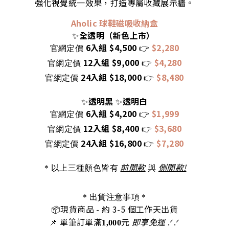
強化視覺統一效果，打造專屬收藏展示牆。
Aholic 球鞋磁吸收納盒
全透明（新色上市）
✨
6入組 $4,500
$2,280
官網定價
👉
12入組 $9,000
$4,280
官網定價
👉
24入組 $18,000
$8,480
官網定價
👉
透明黑
透明白
✨
✨
6入組 $4,200
$1,999
官網定價
👉
12入組 $8,400
$3,680
官網定價
👉
24入組 $16,800
$7,280
官網定價
👉
前開款
側開款!
＊以上三種顏色皆有
與
＊出貨注意事項＊
📦
現貨商品
- 約 3-5 個工作天出
貨
📌 單筆訂單滿
元
即享免運
.ᐟ‪‪.ᐟ
1,000